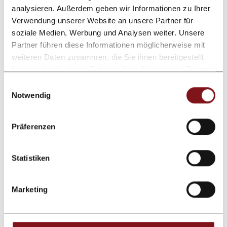
analysieren. Außerdem geben wir Informationen zu Ihrer
Comment
Verwendung unserer Website an unsere Partner für
soziale Medien, Werbung und Analysen weiter. Unsere
Partner führen diese Informationen möglicherweise mit
weiteren Daten zusammen, die Sie ihnen bereitgestellt
haben oder die sie im Rahmen Ihrer Nutzung der Dienste
gesammelt haben.
Einwilligungsauswahl
Notwendig
Präferenzen
Submit enquiry
Statistiken
After sending the contact form, the personal data you have
Marketing
entered will be processed by the person responsible for
data protection for the purpose of processing your request
on the basis of your consent given by sending the form.
Learn more