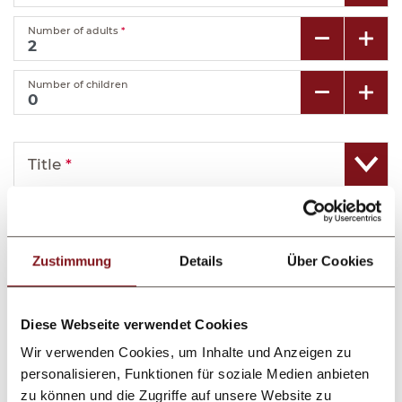
Number of adults
*
Number of children
Title
*
First name
*
Zustimmung
Details
Über Cookies
Last name
*
Diese Webseite verwendet Cookies
E-mail
*
Wir verwenden Cookies, um Inhalte und Anzeigen zu
personalisieren, Funktionen für soziale Medien anbieten
Telephone
zu können und die Zugriffe auf unsere Website zu