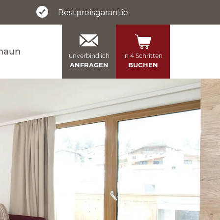
Bestpreisgarantie
naun
unverbindlich
in 4 Schritten
ANFRAGEN
BUCHEN