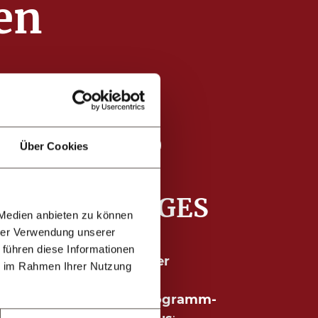
en
Über Cookies
SONSTIGES
 Medien anbieten zu können
hrer Verwendung unserer
 führen diese Informationen
Kinderspielzimmer
ie im Rahmen Ihrer Nutzung
gratis
W-LAN
wöchentliche Programm-