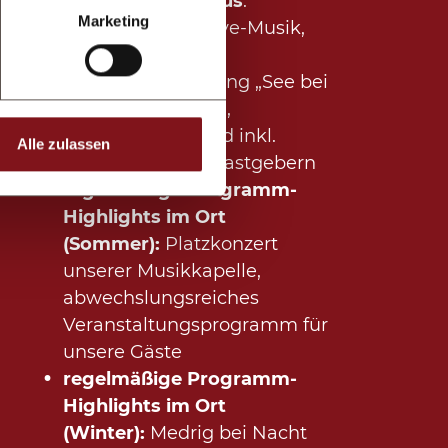
Highlights im Haus
:
Marketing
Tanzabend mit Live-Musik,
geführte
Laternenwanderung „See bei
Nacht entdecken“,
Begrüßungsabend inkl.
Alle zulassen
Aperitif mit den Gastgebern
regelmäßige Programm-
Highlights im Ort
(Sommer):
Platzkonzert
unserer Musikkapelle,
abwechslungsreiches
Veranstaltungsprogramm für
unsere Gäste
regelmäßige Programm-
Highlights im Ort
(Winter):
Medrig bei Nacht