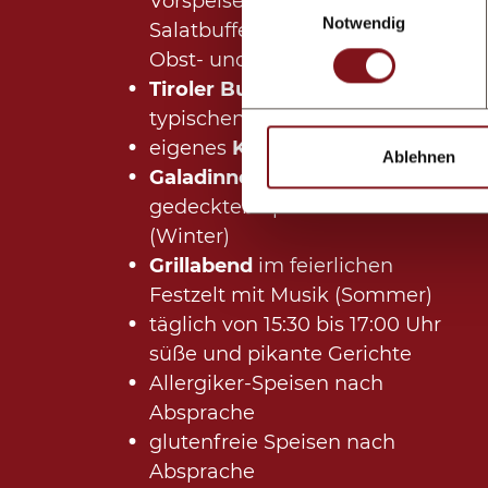
Vorspeisen- &
Notwendig
Salatbuffets sowie Dessert-,
Obst- und Käsebuffet
Tiroler Buffet
mit regional
typischen Speisen
eigenes
Kindermenü
Ablehnen
Galadinner
im festlich
gedeckten Speisesaal
(Winter)
Grillabend
im feierlichen
Festzelt mit Musik (Sommer)
täglich von 15:30 bis 17:00 Uhr
süße und pikante Gerichte
Allergiker-Speisen nach
Absprache
glutenfreie Speisen nach
Absprache