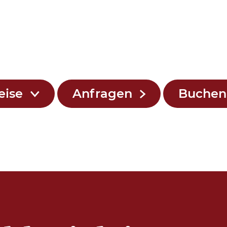
eise
Anfragen
Buche