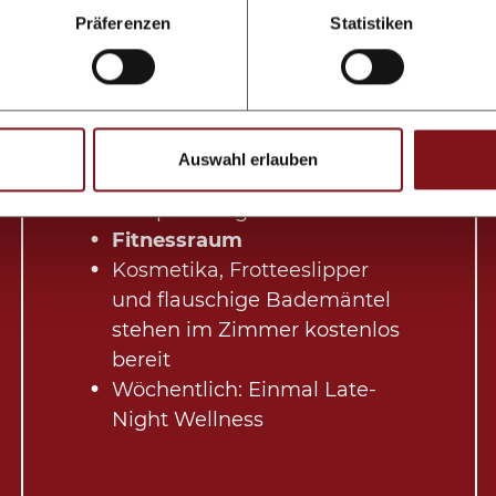
Finnische Sauna, Bio-Lehm-
Präferenzen
Statistiken
Sauna, Dampfbad, Infrarot-
Zirben-Therme, Frischwasser-
Brunnen, Erlebnisdusche,
Frischluftraum, Ruheraum
mit Getränken
Auswahl erlauben
Hallenbad
mit
Entspannungsecke
Fitnessraum
Kosmetika, Frotteeslipper
und flauschige Bademäntel
stehen im Zimmer kostenlos
bereit
Wöchentlich: Einmal Late-
Night Wellness