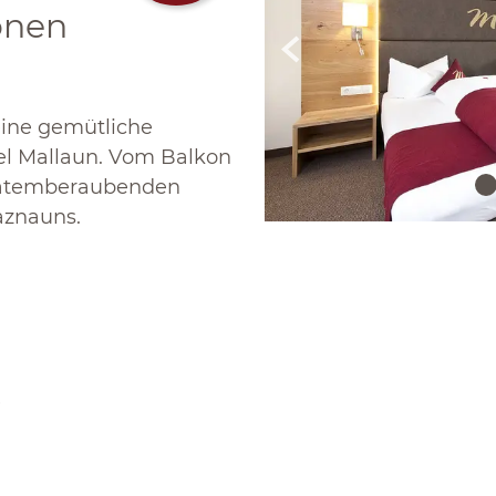
onen
eine gemütliche
el Mallaun. Vom Balkon
n atemberaubenden
aznauns.
)