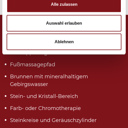
Alle zulassen
Auswahl erlauben
Wellnesspark Medrigalm
Wellness-Outdoorpark mit:
Ablehnen
2 Kneippanlagen
Fußmassagepfad
Brunnen mit mineralhaltigem
Gebirgswasser
Stein- und Kristall-Bereich
Farb- oder Chromotherapie
Steinkreise und Geräuschzylinder