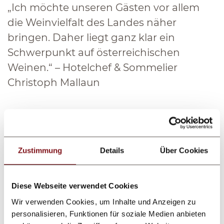
„Ich möchte unseren Gästen vor allem
die Weinvielfalt des Landes näher
bringen. Daher liegt ganz klar ein
Schwerpunkt auf österreichischen
Weinen.“ – Hotelchef & Sommelier
Christoph Mallaun
Tipp
Weinkarte mit Sommelier-Tipps
Zustimmung
Details
Über Cookies
Zum
Mallaun Hotel.Erlebnis
gehört auch, dass
Diese Webseite verwendet Cookies
die Gastgeberfamilie eine
umfangreiche
Wir verwenden Cookies, um Inhalte und Anzeigen zu
Weinbroschüre
zusammengestellt hat, in der
personalisieren, Funktionen für soziale Medien anbieten
die
österreichische Weinkultur
erklärt wird,