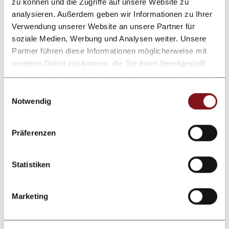
zu können und die Zugriffe auf unsere Website zu
edle heimische Tropfen und solche aus
analysieren. Außerdem geben wir Informationen zu Ihrer
anderen Weinländern vorgestellt werden und
Verwendung unserer Website an unsere Partner für
interessante Sommelier-Tipps vorkommen!
soziale Medien, Werbung und Analysen weiter. Unsere
Partner führen diese Informationen möglicherweise mit
weiteren Daten zusammen, die Sie ihnen bereitgestellt
zur Weinkarte
haben oder die sie im Rahmen Ihrer Nutzung der Dienste
gesammelt haben.
Einwilligungsauswahl
Notwendig
Präferenzen
Statistiken
Marketing