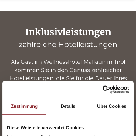
Inklusivleistungen
zahlreiche Hotelleistungen
Als Gast im Wellnesshotel Mallaun in Tirol
kommen Sie in den Genuss zahlreicher
Hotelleistungen, die Sie für die Dauer Ihres
Aufenthalts in Anspruch nehmen können.
Diese reichen von der exquisiten
Mallaun-
Verwöhnpension
über ein umfangreiches
Zustimmung
Details
Über Cookies
Wellness- und Bewegungsangebot in der
Berg-Wellness-Oase
und im Fitnessraum bis
hin zu
saisonalen Programmen
und
Diese Webseite verwendet Cookies
Unterhaltungsangeboten wie Tanzabende,