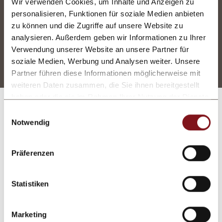
Wir verwenden Cookies, um Inhalte und Anzeigen zu
Galadinner oder geführten Wanderungen.
personalisieren, Funktionen für soziale Medien anbieten
zu können und die Zugriffe auf unsere Website zu
analysieren. Außerdem geben wir Informationen zu Ihrer
Inklusivleistungen
Verwendung unserer Website an unsere Partner für
soziale Medien, Werbung und Analysen weiter. Unsere
Partner führen diese Informationen möglicherweise mit
weiteren Daten zusammen, die Sie ihnen bereitgestellt
haben oder die sie im Rahmen Ihrer Nutzung der Dienste
gesammelt haben.
Einwilligungsauswahl
Gutscheine
Notwendig
Edles Präsent für jemand
Präferenzen
Besonderen
Wir stellen Ihnen jederzeit gerne einen
Statistiken
Gutschein aus und schicken Ihnen das
Geschenk zum gewünschten Zeitpunkt zu.
Marketing