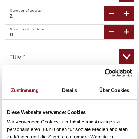
Number of adults
*
Number of children
Title
*
First name
*
Zustimmung
Details
Über Cookies
Last name
*
Diese Webseite verwendet Cookies
E-mail
*
Wir verwenden Cookies, um Inhalte und Anzeigen zu
personalisieren, Funktionen für soziale Medien anbieten
Telephone
zu können und die Zugriffe auf unsere Website zu