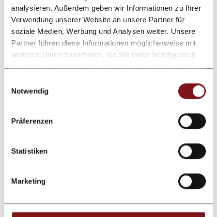
analysieren. Außerdem geben wir Informationen zu Ihrer
Comment
Verwendung unserer Website an unsere Partner für
soziale Medien, Werbung und Analysen weiter. Unsere
Partner führen diese Informationen möglicherweise mit
weiteren Daten zusammen, die Sie ihnen bereitgestellt
haben oder die sie im Rahmen Ihrer Nutzung der Dienste
gesammelt haben.
Einwilligungsauswahl
Notwendig
Präferenzen
Submit enquiry
Statistiken
After sending the contact form, the personal data you have
Marketing
entered will be processed by the person responsible for
data protection for the purpose of processing your request
on the basis of your consent given by sending the form.
Learn more