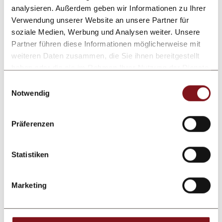
analysieren. Außerdem geben wir Informationen zu Ihrer
Comment
Verwendung unserer Website an unsere Partner für
soziale Medien, Werbung und Analysen weiter. Unsere
Partner führen diese Informationen möglicherweise mit
weiteren Daten zusammen, die Sie ihnen bereitgestellt
haben oder die sie im Rahmen Ihrer Nutzung der Dienste
gesammelt haben.
Einwilligungsauswahl
Notwendig
Präferenzen
Submit enquiry
Statistiken
After sending the contact form, the personal data you have
Marketing
entered will be processed by the person responsible for
data protection for the purpose of processing your request
on the basis of your consent given by sending the form.
Learn more