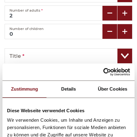
Number of adults
*
Number of children
Title
*
First name
*
Zustimmung
Details
Über Cookies
Last name
*
Diese Webseite verwendet Cookies
E-mail
*
Wir verwenden Cookies, um Inhalte und Anzeigen zu
personalisieren, Funktionen für soziale Medien anbieten
Telephone
zu können und die Zugriffe auf unsere Website zu