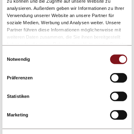
zu können und die Zugriffe auf unsere Website zu
analysieren. Außerdem geben wir Informationen zu Ihrer
Zusätzliche Angaben oder Fragen
Verwendung unserer Website an unsere Partner für
soziale Medien, Werbung und Analysen weiter. Unsere
Partner führen diese Informationen möglicherweise mit
weiteren Daten zusammen, die Sie ihnen bereitgestellt
haben oder die sie im Rahmen Ihrer Nutzung der Dienste
gesammelt haben.
Einwilligungsauswahl
Notwendig
Präferenzen
Anfrage absenden
Statistiken
Nach Absenden des Kontaktformulars erfolgt eine
Verarbeitung der von Ihnen eingegebenen
Marketing
personenbezogenen Daten durch den datenschutzrechtlich
Verantwortlichen zum Zweck der Bearbeitung Ihrer
Anfrage auf Grundlage Ihrer durch das Absenden des