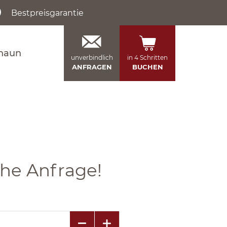
Bestpreisgarantie
naun
unverbindlich
in 4 Schritten
ANFRAGEN
BUCHEN
che Anfrage!