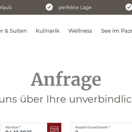
urlaub
perfekte Lage
 & Suiten
Kulinarik
Wellness
See im Paz
Anfrage
uns über Ihre unverbindli
Abreise
*
Anzahl Erwachsene
*