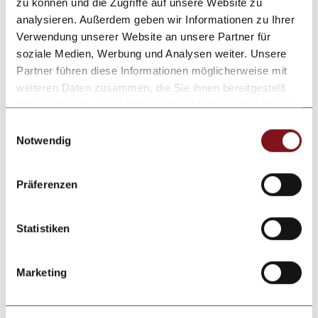
zu können und die Zugriffe auf unsere Website zu
analysieren. Außerdem geben wir Informationen zu Ihrer
Zusätzliche Angaben oder Fragen
Verwendung unserer Website an unsere Partner für
soziale Medien, Werbung und Analysen weiter. Unsere
Partner führen diese Informationen möglicherweise mit
weiteren Daten zusammen, die Sie ihnen bereitgestellt
haben oder die sie im Rahmen Ihrer Nutzung der Dienste
gesammelt haben.
Einwilligungsauswahl
Notwendig
Präferenzen
Anfrage absenden
Statistiken
Nach Absenden des Kontaktformulars erfolgt eine
Verarbeitung der von Ihnen eingegebenen
Marketing
personenbezogenen Daten durch den datenschutzrechtlich
Verantwortlichen zum Zweck der Bearbeitung Ihrer
Anfrage auf Grundlage Ihrer durch das Absenden des